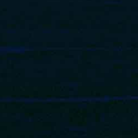
股份有限公司承办，共举办11场，测试总人数将超过5000
壮年组、老年组五大细分年龄组别。
组测试’为体测抽查的层级划分标准，并根据不同的年龄组别进
的测试项目。