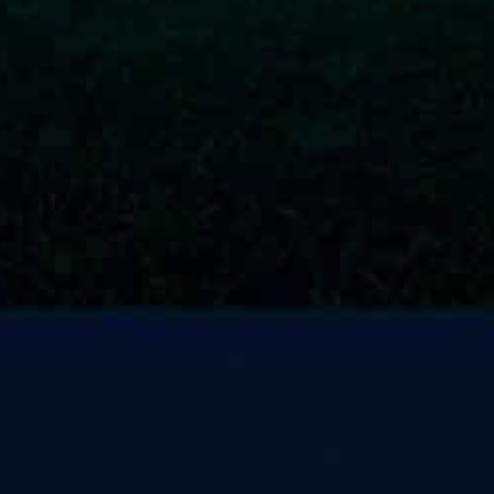
服务热线：8610-8716 9355
办公电话：8610-8716 9355
公司地址：北京市东城区白桥大街15号嘉禾国信大厦G层01
手机扫码访问
| 京公网安备
11010102004049号
|
网站地图
|
网站XML