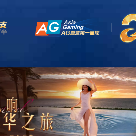
天生赢家
首页
关于我们
业务板块
即发