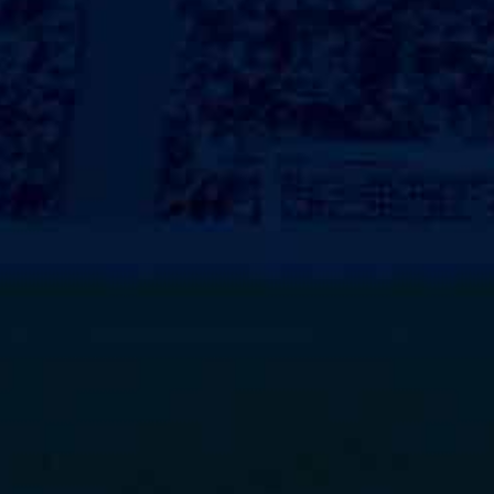
今年是国家体育总局在全国范围内大规模推广国家体育锻炼标
育锻炼标准达标测验赛知道自己的运动能力是处在什么水平，激
民健身高质量发展。未来国家体育总局将把国家体育锻炼标准作