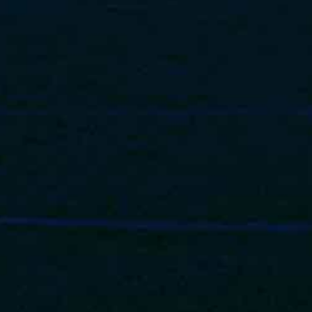
本次在河南和云南地区开展的达标测验活动由中奥盈谷体育发展
余人。涵盖6-69周岁的居民，分为儿童组、少年组、青年组、
测试项目按照《国家体育锻炼标准施行办法》中要求，以‘小
行针对性的测试项目设置。要求每个年龄组须完成要求的五大类